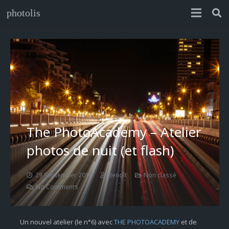
photolis
The PhotoAcademy – Atelier
photos de nuit (et flash)
29 September 2017
Benoît
Non classé
No Comments
Un nouvel atelier (le n°6) avec
THE PHOTOACADEMY
et de